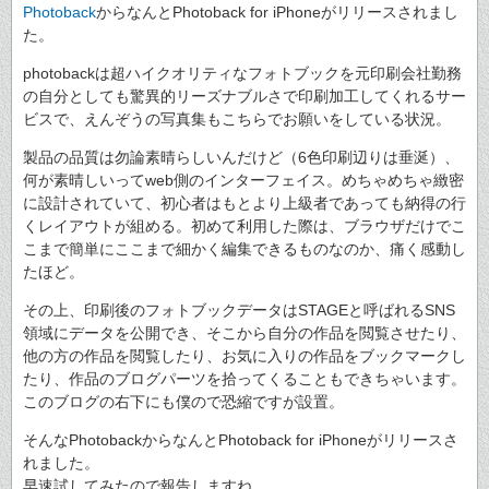
Photoback
からなんとPhotoback for iPhoneがリリースされまし
た。
photobackは超ハイクオリティなフォトブックを元印刷会社勤務
の自分としても驚異的リーズナブルさで印刷加工してくれるサー
ビスで、えんぞうの写真集もこちらでお願いをしている状況。
製品の品質は勿論素晴らしいんだけど（6色印刷辺りは垂涎）、
何が素晴しいってweb側のインターフェイス。めちゃめちゃ緻密
に設計されていて、初心者はもとより上級者であっても納得の行
くレイアウトが組める。初めて利用した際は、ブラウザだけでこ
こまで簡単にここまで細かく編集できるものなのか、痛く感動し
たほど。
その上、印刷後のフォトブックデータはSTAGEと呼ばれるSNS
領域にデータを公開でき、そこから自分の作品を閲覧させたり、
他の方の作品を閲覧したり、お気に入りの作品をブックマークし
たり、作品のブログパーツを拾ってくることもできちゃいます。
このブログの右下にも僕ので恐縮ですが設置。
そんなPhotobackからなんとPhotoback for iPhoneがリリースさ
れました。
早速試してみたので報告しますね。