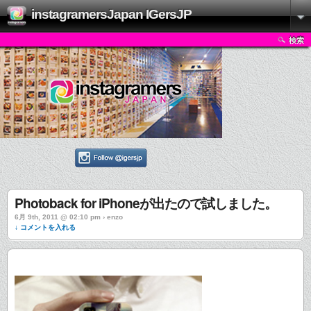
instagramersJapan IGersJP
検索
Photoback for iPhoneが出たので試しました。
6月 9th, 2011 @ 02:10 pm › enzo
↓ コメントを入れる