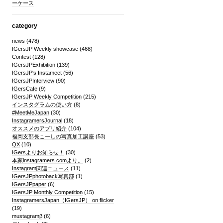
ーケース
category
news
(478)
IGersJP Weekly showcase
(468)
Contest
(128)
IGersJPExhibition
(139)
IGersJP's Instameet
(56)
IGersJPInterview
(90)
IGersCafe
(9)
IGersJP Weekly Competition
(215)
インスタグラムの使い方
(8)
#MeetMeJapan
(30)
InstagramersJournal
(18)
オススメのアプリ紹介
(104)
福岡支部長こーしの写真加工講座
(53)
QX
(10)
IGersよりお知らせ！
(30)
本家instagramers.comより。
(2)
Instagram関連ニュース
(11)
IGersJPphotoback写真部
(1)
IGersJPpaper
(6)
IGersJP Monthly Competition
(15)
InstagramersJapan（IGersJP） on flicker
(19)
mustagramβ
(6)