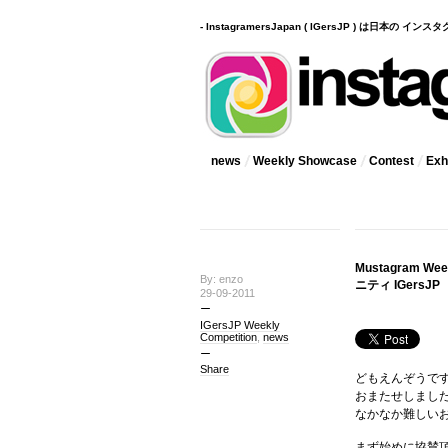
- InstagramersJapan ( IGersJP ) は日本の 
news
Weekly Showcase
Contest
Exhi
Mustagram 
By: enzo
ニティ IGersJP
29-09-2011
IGersJP Weekly
Competition
,
news
Share
どもえんぞうで
おまたせしまし
なかなか難しい
まず始めに協賛頂