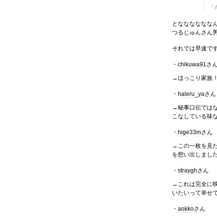
「A
となななななな
つるじゅんさん
それでは早速で
・
chikuwa91
さ
→ほっこり家族
・
haleru_ya
さん
→秘事口伝では
こなしている味
・
hige33m
さん
→この一枚を見
を想い出しまし
・
straygh
さん
→これは完全に
いたいって幸せ
・
aokko
さん