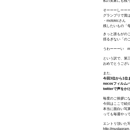
私の実家にも残
そーーーしーー
グランプリで賞
・
motokic
さん
残したいもの「
きっと誰もがの
揺るぎない「の
うわーーーい m
という訳で、第三
おめでとうござ
また、
今回3位から1位
nocosフィル
twitterで声
毎度のご挨拶に
今回はここで紹
本当に面白い写
っても毎週やっ
エントリ頂いた
http://mustagram