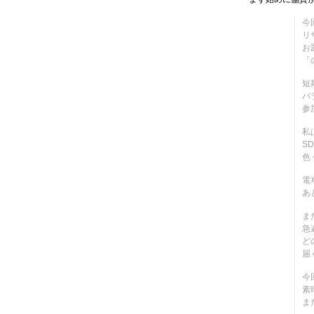
今
リ
お
「
短
バ
参
私
S
色
電
あ
ま
急
ど
届
今
素
ま