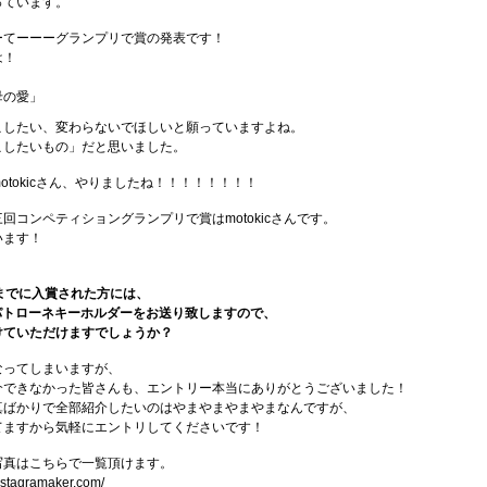
っています。
ーてーーーグランプリで賞の発表です！
は！
母の愛」
こしたい、変わらないでほしいと願っていますよね。
こしたいもの」だと思いました。
otokicさん、やりましたね！！！！！！！！
回コンペティショングランプリで賞はmotokicさんです。
います！
までに入賞された方には、
ムパトローネキーホルダーをお送り致しますので、
をかけていただけますでしょうか？
なってしまいますが、
介できなかった皆さんも、エントリー本当にありがとうございました！
真ばかりで全部紹介したいのはやまやまやまやまなんですが、
てますから気軽にエントリしてくださいです！
写真はこちらで一覧頂けます。
.stagramaker.com/