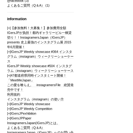
@facebook
(3)
よくあるご質問（Q＆A）
(1)
information
[+]
【参加無料！大募集！】参加費用全額
IGersJPが負担！都内ギャラリービル一棟貸
切り！！InstagramersJapan（IGersJP）
presents 史上最強のインスタグラム展 2015
年6月開催！
[+]
IGersJP Weekly showcase #364 インスタ
グラム（instagram）ウィークリーショーケー
ス
IGersJP Weekly showcase #504 インスタグ
ラム（instagram）ウィークリーショーケース
[+]
47都道府県同時インスタミート開催！
「MeetMeJapan」
この愛を喰らえ。 instagramersFile 絶賛発
売中です！
利用規約
インスタグラム（instagram）の使い方
[+]
IGersJP Weekly showcase
[+]
IGersJP Weekly Competition
[+]
IGersJPexhibition
[+]
IGersJPPaper
InstagramersJapan(IGersJP)とは。
よくあるご質問（Q＆A）
InstagramersJapan（IGersJP）へのお問い合