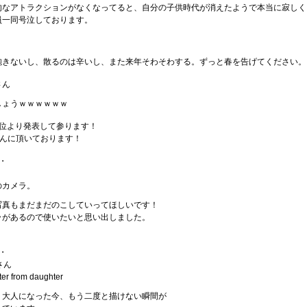
的なアトラクションがなくなってると、自分の子供時代が消えたようで本当に寂しく
員一同号泣しております。
飽きないし、散るのは辛いし、また来年そわそわする。ずっと春を告げてください。
さん
しょうｗｗｗｗｗｗ
3位より発表して参ります！
unさんに頂いております！
・
のカメラ。
写真もまだまだのこしていってほしいです！
ラがあるので使いたいと思い出しました。
・
さん
 from daughter
！大人になった今、もう二度と描けない瞬間が