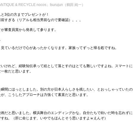
NTIQUE & RECYCLE nocos」tsurujun（鶴田 純一）
んと3位の方までプレゼントが！
男前すぎる（リアルも相当男前なので要確認）。。。
すが審査員賞から発表して参ります。
ん
！見ているだけで心があったかくなります。家族ってずっと帰る処ですね。
ないけれど、経験知伝承って絵として落とすのはとても難しいですよね。スマートに
な一枚だと思います。
た瞬間にほっとしました。別の方が日本人らしさを残したい、とおっしゃっていたの
たが、こうしたアプローチは力強くて素直だと思います。
映画だと思いました。横浜舞台のエンディングかな。自分たちで紡いだ時を忘れずに
ですね。（肝に命じます、いやでもほんとそう思いますよｗえんぞ）