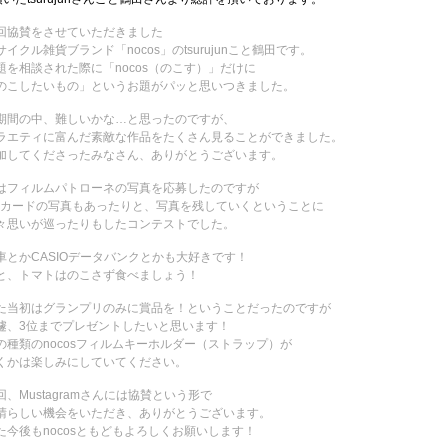
回協賛をさせていただきました
サイクル雑貨ブランド「nocos」のtsurujunこと鶴田です。
題を相談された際に「nocos（のこす）」だけに
のこしたいもの」というお題がパッと思いつきました。
期間の中、難しいかな…と思ったのですが、
ラエティに富んだ素敵な作品をたくさん見ることができました。
加してくださったみなさん、ありがとうございます。
はフィルムパトローネの写真を応募したのですが
Dカードの写真もあったりと、写真を残していくということに
々思いが巡ったりもしたコンテストでした。
車とかCASIOデータバンクとかも大好きです！
と、トマトはのこさず食べましょう！
た当初はグランプリのみに賞品を！ということだったのですが
遽、3位までプレゼントしたいと思います！
の種類のnocosフィルムキーホルダー（ストラップ）が
くかは楽しみにしていてください。
回、Mustagramさんには協賛という形で
晴らしい機会をいただき、ありがとうございます。
た今後もnocosともどもよろしくお願いします！