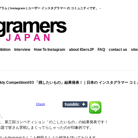
インスタグラム ( Instagram ) ユーザー インスタグラマー の コミュニティです。 -
bition
Interview
How To Instagram
about IGersJP
FAQ
contact us
sit
Weekly Competition#03 「残したいもの」結果発表！｜日本の インスタグラマー コミ
Check
す。
た、第三回コンペティション「のこしたいもの」の結果発表です！
お題で皆さん苦戦しまくってらしゃったのが印象的です。
いたtsurujunさんこと鶴田さんより総評を頂いております。