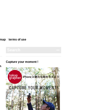
emap
terms‎ of use
Capture your moment !
ュ