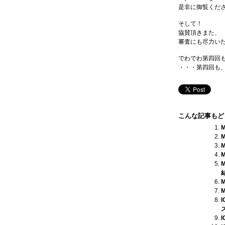
是非に御覧くだ
そして！
協賛頂きまた、
審査にも尽力い
でわでわ第四回
・・・第四回も
こんな記事もど
M
M
M
M
M
M
I
I