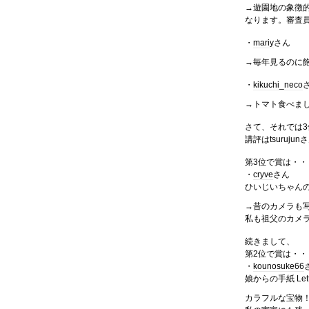
→遊園地の象徴
なります。審査
・
mariy
さん
→毎年見るのに
・
kikuchi_neco
→トマト食べま
さて、それでは
講評はtsuruj
第3位で賞は・・
・
cryve
さん
ひいじいちゃん
→昔のカメラも
私も祖父のカメ
続きまして、
第2位で賞は・・
・
kounosuke66
娘からの手紙 Letter
カラフルな宝物