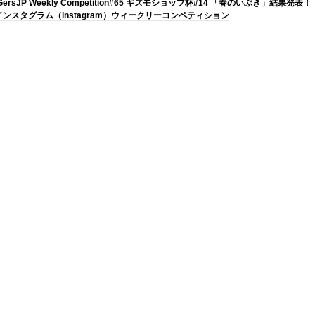
GersJP Weekly Competition#65 ギズモショップ杯#14 「春のいぶき」結果発表！
インスタグラム（instagram）ウィークリーコンペティション