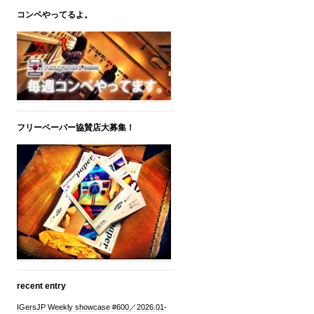
コンペやってるよ。
フリーペーパー協賛店大募集！
recent entry
IGersJP Weekly showcase #600／2026.01-