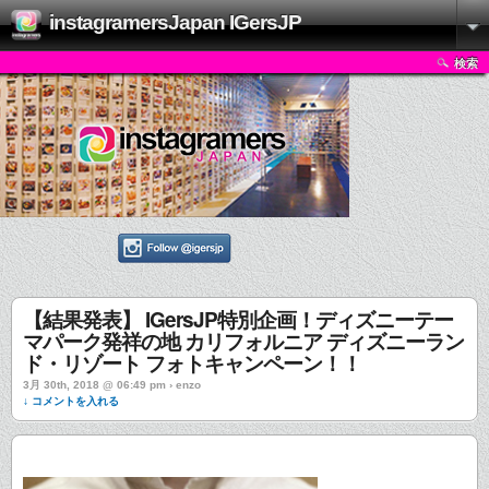
instagramersJapan IGersJP
検索
【結果発表】 IGersJP特別企画！ディズニーテー
マパーク発祥の地 カリフォルニア ディズニーラン
ド・リゾート フォトキャンペーン！！
3月 30th, 2018 @ 06:49 pm › enzo
↓ コメントを入れる