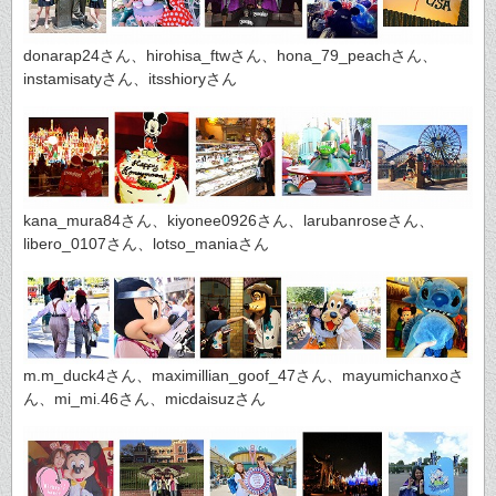
donarap24さん、hirohisa_ftwさん、hona_79_peachさん、
instamisatyさん、itsshioryさん
kana_mura84さん、kiyonee0926さん、larubanroseさん、
libero_0107さん、lotso_maniaさん
m.m_duck4さん、maximillian_goof_47さん、mayumichanxoさ
ん、mi_mi.46さん、micdaisuzさん