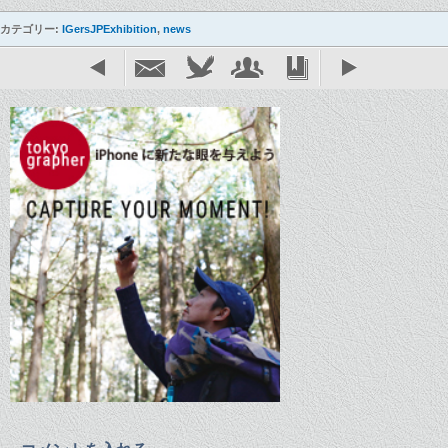
カテゴリー:
IGersJPExhibition
,
news