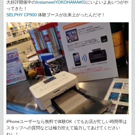
大好評開催中の
InstameetYOKOHAMA#01
にいよいよあいつがや
ってきた！
SELPHY CP900
体験ブースが出来上がったんだぞ！
iPhoneユーザーなら無料で体験OK（でもお店が忙しい時間帯は
スタッフへの質問などは極力控えて協力してあげてください
ね）！