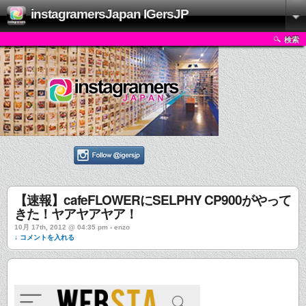
instagramersJapan IGersJP
検索
【速報】cafeFLOWERにSELPHY CP900がやって
きた！ヤアヤアヤア！
10月 17th, 2012 @ 04:35 pm › enzo
↓ コメントを入れる