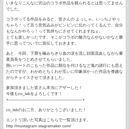
いきなりこんなに沢山のコラボ作品を観られるとは思ってません
でした。
コラボってる作品をみると、皆さんの よっしゃ。いっちょやっ
ちゃろ！って言う意気込みがビンビンに伝わってくるんで、自分
もなんかやろっ！って気持ちにさせてくれますねぇ。
とても楽しかったです。そこがコラボの魅力なんやないかなと勝
手に思ってついでに宣伝しておきます。
あと、今回、下唇を噛みちぎり血の涙を流し顔面流血しながら審
査員長をつとめさせてもらいました。
熱いハートのこもった作品に順位を付けるなど鬼の諸行にも思え
たのですが、わかめとちくわが互いに印象深かった作品を僭越な
がらチョイスさせて頂きました。
参加頂きました皆さん本当にアザーした！
今後もco_labをよろしくです！
+——————————————————-+
co_labのお二方、ありがとうございました！
エントリ頂いた写真はこちらで一覧頂けます。
http://mustagram.stagramaker.com/