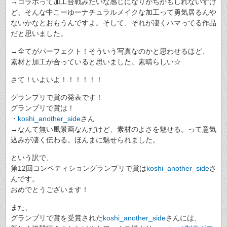
→コラボって加工合戦みたいな感じになりがちかもしれないすけ
ど、そんな中こーゆーナチュラルメイクな加工って勇気居るんや
ないかなとおもうんですよ。そして、それが凄くハマってる作品
だと思いました。
→全てがパーフェクト！そういう写真なのかと思わせるほど、
素材と加工が合っていると思いました。素晴らしい☆
さて！いよいよ！！！！！！
グランプリで賞の発表です！
グランプリで賞は！
・
koshi_another_side
さん
→なんて無い風景画なんだけど、素材のよさを魅せる。って意気
込みが凄く伝わる。ほんまに魅せられました。
という訳で、
第12回コンペティショングランプリで賞は
koshi_another_side
さ
んです。
おめでとうございます！
また、
グランプリで賞を受賞された
koshi_another_side
さんには、