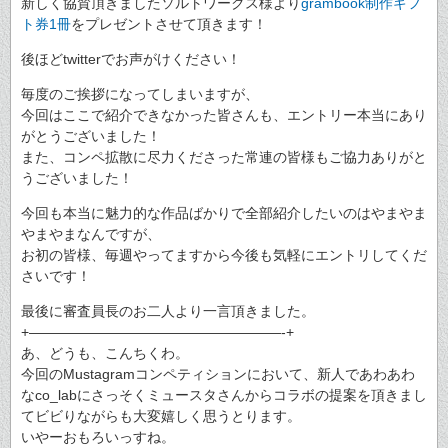
新しく協賛頂きましたソルトワークス様より
grambook制作ギフ
ト券1冊
をプレゼントさせて頂きます！
後ほどtwitterでお声がけください！
毎度のご挨拶になってしまいますが、
今回はここで紹介できなかった皆さんも、エントリー本当にあり
がとうございました！
また、コンペ拡散に尽力くださった常連の皆様もご協力ありがと
うございました！
今回も本当に魅力的な作品ばかりで全部紹介したいのはやまやま
やまやまなんですが、
お初の皆様、毎週やってますから今後も気軽にエントリしてくだ
さいです！
最後に審査員長のお二人より一言頂きました。
+——————————————————-+
あ、どうも、こんちくわ。
今回のMustagramコンペティションにおいて、新人であわあわ
なco_labにさっそくミュースタさんからコラボの提案を頂きまし
てビビりながらも大変嬉しく思うとります。
いやーおもろいっすね。