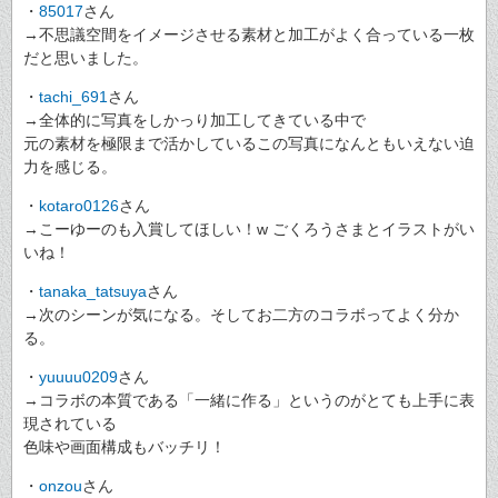
・
85017
さん
→不思議空間をイメージさせる素材と加工がよく合っている一枚
だと思いました。
・
tachi_691
さん
→全体的に写真をしかっり加工してきている中で
元の素材を極限まで活かしているこの写真になんともいえない迫
力を感じる。
・
kotaro0126
さん
→こーゆーのも入賞してほしい！w ごくろうさまとイラストがい
いね！
・
tanaka_tatsuya
さん
→次のシーンが気になる。そしてお二方のコラボってよく分か
る。
・
yuuuu0209
さん
→コラボの本質である「一緒に作る」というのがとても上手に表
現されている
色味や画面構成もバッチリ！
・
onzou
さん