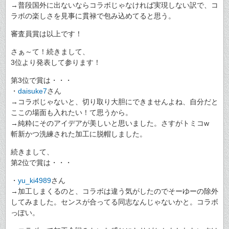
→普段国外に出ないならコラボじゃなければ実現しない訳で、コ
ラボの楽しさを見事に貫禄で包み込めてると思う。
審査員賞は以上です！
さぁ～て！続きまして、
3位より発表して参ります！
第3位で賞は・・・
・
daisuke7
さん
→コラボじゃないと、切り取り大胆にできませんよね、自分だと
ここの場面も入れたい！て思うから。
→純粋にそのアイデアが美しいと思いました。さすがトミコw
斬新かつ洗練された加工に脱帽しました。
続きまして、
第2位で賞は・・・
・
yu_ki4989
さん
→加工しまくるのと、コラボは違う気がしたのでそーゆーの除外
してみました。センスが合ってる同志なんじゃないかと。コラボ
っぽい。