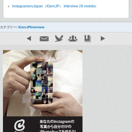
InstagramersJapan（IGersJP） Interview 29 motokic
カテゴリー:
IGersJPInterview