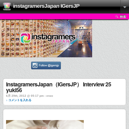
instagramersJapan IGersJP
検索
InstagramersJapan（IGersJP） Interview 25
yuki56
6月 29th, 2012 @ 05:17 pm › enzo
↓ コメントを入れる