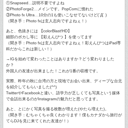
①Snapseed…説明不要ですよね
②PhotoForge2…メインです。PopComに惚れた
③Photo fx Ultra…10分の1も使いこなせてないけど(´Д` )
（聞き手：Photo fxは玄人志向ですよねぇ！）
あと、色抜きには 【colorBlast!HD】
細部のボカし等に 【彩えんぴつ 】を使ってます
（聞き手：Photo fxは玄人志向ですよねぇ！彩えんぴつはiPad専
科だからこれは新しい！）
→IGを始めて変わったことはありますか？どう変わりました
か？
外国人の友達が出来ました！これが1番の収穫です。
実際、昨年の秋に台湾の方と現地でお会い出来、ディープな台北
を紹介してもらいました(^^)
TwitterやFacebookと違い、語学力が乏しくても写真という媒体
で会話出来るのがInstagramの魅力だと思ってます。
あと、とにかく写真を撮る枚数が増えた(やたら増えた)。
（聞き手：むちゃくちゃ良くわかります！僕もカナダから旅行が
てらDJを見に来てくれた友達が！）