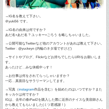
→IG名を教えて下さい。
＠yuki56 です。
→IG名の由来は何ですか？
あだ名+あだ名 ? ユッキー+ごろう を略しちゃいました。
→公開可能なTwitterなど他のアカウントがあれば教えて下さい。
Twitter : @yuckeyn (内輪のネタ場ですけど)
→サイトやブログ、Flickrなどお持ちでしたらURIをお願いしま
す。
あったけど…みな休眠中っす！
→お仕事は何をされてらっしゃいますか？
一応…真面目なサラリーマンしてます。
→写真（
instagram
作品を含む）を始めたのはいつですか？また
キッカケは何ですか？
IGは、去年の春iPad2を購入した際に近所のナイスな美容師さん
から教えてもらいました(ミツ君感謝！)