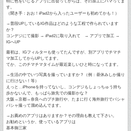
特に色をいじるアプリに出会ってからは、その加工にハマってま
す。
（聞き手：おお！iPad2から入ったユーザーも初めてかも！）
→普段UPしているIG作品はどのような工程で作られています
か？
コンデジにて撮影 → iPad2に取り入れて → アプリで加工 →
IGへUP
最初は、IGフィルターも使ってたんですが、別アプリでチマチ
マ加工してからUPしてます。
てか、このチマチマタイムが最近楽しいひと時になってます。
→生活の中でいつ写真を撮っていますか？（例：昼休みしか撮り
に行けない！等）
えっと…iPhoneを持ってないし、コンデジもしょっちゅう持ち
歩かないんで、もっぱら旅先での撮影かな？
大阪→京都→奈良へのプチ旅行や、たまに行く海外旅行でバシャ
バシャ撮って溜め込んでます。
→お薦めのアプリはありますか？その理由も教えて下さい。
お勧めというか、使っているアプリは
基本御三家