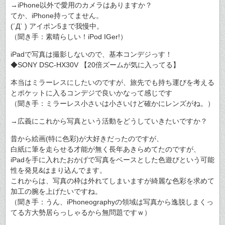
→iPhone以外で愛用のカメラはありますか？
てか、iPhone持ってません。
(´Д` ) アイポン5まで我慢中。
（聞き手：素晴らしい！iPod IGer!）
iPadで写真は撮影しないので、基本コンデジっす！
◆SONY DSC-HX30V 【20倍ズームが気に入ってる】
本当はミラーレスにしたいのですが、旅先でも持ち運びを考える
とポケットに入るコンデジで良いかなって感じです
（聞き手：ミラーレス小さいは小さいけど確かにレンズがね。）
→広義にこれから写真という活動をどうしていきたいですか？
昔から絵画(特に色彩)が大好きだったのですが、
白紙に筆を走らせる才能が無く長年あきらめてたのですが、
iPadを手に入れたおかげで写真をベースとした色遊びという可能
性を発見&はまり込んでます。
これからは、写真の枠は外れてしまいますが綺麗な色彩を求めて
加工の腕を上げたいですね。
（聞き手：うん、iPhoneographyの領域は写真から逸脱しまくっ
てる方大勢居らっしゃるから無問題ですｗ）