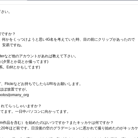
下さい。
何ですか？
 と 何かをくっつけようと思いIG名を考えていた時、目の前にクリップがあったので
した。安易ですね。
itterなど他のアカウントがあれば教えて下さい。
g
(夕景とか花とか撮ってます)
k系。Editとかもしてます)
Flickrなどお持ちでしたらURIをお願いします。
ます。ほぼ放置ですが。
hotos/jomany_org
されてらっしゃいますか？
いてます。一日中パソコンに向かってます。
am
作品を含む）を始めたのはいつですか？またキッカケは何ですか？
は20年ほど前です。日没後の空のグラデーションに惹かれて撮り始めたのがキッカ