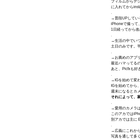
フィルムからデジ
に入れてからins
.
→普段UPしてい
iPhoneで撮
1日経ってから
.
→生活の中でい
土日のみです。
.
→お薦めのアプ
最近ハマってるの
あと、Picfxも
.
→IGを始めて変
IGを始めてから
週末になるとカ
それによって、
.
→愛用のカメラ
このアカではiPhon
別アカでは主に EO
.
→広義にこれか
写真を通して多