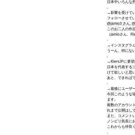
日本中いろんな
.
→影響を受けて
フォローさせて
@
jamio3
さん, 
このお二人の作
（jamioさん、
.
→インスタグラ
うーん、特にな
.
→
IGersJP
に要望
日本を代表する
けて欲しいと思
あと、できれば
.
→最後にユーザ
今回このような場
ます。
複数のアカウン
れまで公開はし
また、コメント
ノンビリ気長に
これからも仲良
.