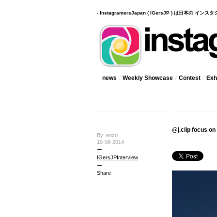
- InstagramersJapan ( IGersJP ) は日本の 
news
Weekly Showcase
Contest
Exhi
@j.clip focu
By: enzo
19-08-2014
IGersJPInterview
Share