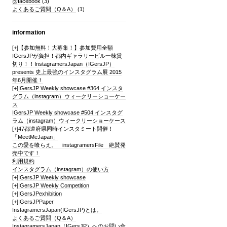
@facebook
(3)
よくあるご質問（Q＆A）
(1)
information
[+]
【参加無料！大募集！】参加費用全額
IGersJPが負担！都内ギャラリービル一棟貸
切り！！InstagramersJapan（IGersJP）
presents 史上最強のインスタグラム展 2015
年6月開催！
[+]
IGersJP Weekly showcase #364 インスタ
グラム（instagram）ウィークリーショーケー
ス
IGersJP Weekly showcase #504 インスタグ
ラム（instagram）ウィークリーショーケース
[+]
47都道府県同時インスタミート開催！
「MeetMeJapan」
この愛を喰らえ。 instagramersFile 絶賛発
売中です！
利用規約
インスタグラム（instagram）の使い方
[+]
IGersJP Weekly showcase
[+]
IGersJP Weekly Competition
[+]
IGersJPexhibition
[+]
IGersJPPaper
InstagramersJapan(IGersJP)とは。
よくあるご質問（Q＆A）
InstagramersJapan（IGersJP）へのお問い合