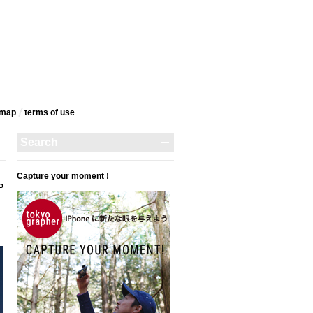
emap
terms‎ of use
Capture your moment !
P