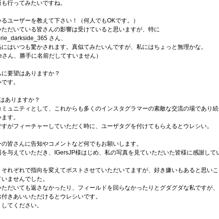
所も行ってみたいですね。
いるユーザーを教えて下さい！（何人でもOKです。）
いただいている皆さんの影響は受けていると思いますが、特に
@
rie_darkside_365
さん、
品にはいつも驚かされます。真似てみたいんですが、私にはちょっと無理かな。
Rieさん、勝手に名前だしてすいません）
ムに要望はありますか？
いです。
はありますか？
コミュニティとして、これからも多くのインスタグラマーの素敵な交流の場であり続
います。
ですがフィーチャーしていただく時に、ユーザタグを付けてもらえるとウレシい。
ーの皆さんに告知やコメントなど何でもお願いします。
を与えていただき、IGersJP様はじめ、私の写真を見ていただいた皆様に感謝して
トそれぞれで指向を変えてポストさせていただいてますが、好き嫌いもあると思いこ
ていませんでした。
いただいても返さなかったり、フィールドを回らなかったりとグダグダな私ですが、
お付きあいいただけるとウレシいです。
くしてください。