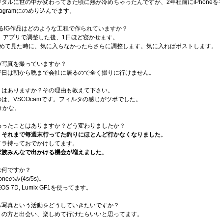
タルに世の中が変わってきた頃に熱が冷めちゃったんですが、2年程前にiPhoneを
tagramにのめり込んでます。
るIG作品はどのような工程で作られていますか？
って、アプリで調整した後、1日ほど寝かせます。
改めて見た時に、気に入らなかったらさらに調整します。気に入ればポストします。
つ写真を撮っていますか？
平日は朝から晩まで会社に居るので全く撮りに行けません。
リはありますか？その理由も教えて下さい。
は、VSCOcamです。フィルタの感じがツボでした。
好きかな。
わったことはありますか？どう変わりましたか？
、
それまで毎週末行ってた釣りにほとんど行かなくなりました
。
メラ持っておでかけしてます。
家族みんなで出かける機会が増えました
。
は何ですか？
eのみ(4s/5s)。
S 7D, Lumix GF1を使ってます。
ら写真という活動をどうしていきたいですか？
くの方と出会い、楽しめて行けたらいいと思ってます。