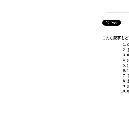
こんな記事もど
＠
@
＠
@
@
@
@
@
@
＠