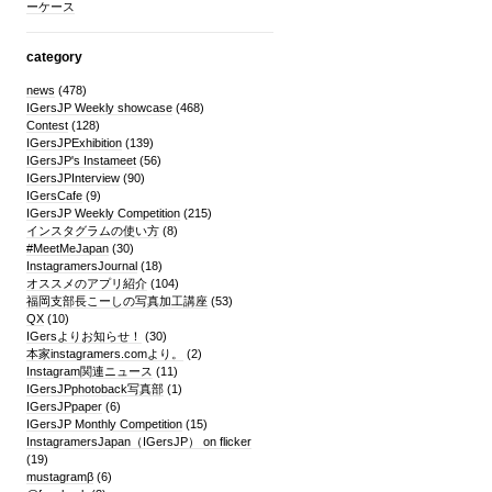
ーケース
category
news
(478)
IGersJP Weekly showcase
(468)
Contest
(128)
IGersJPExhibition
(139)
IGersJP's Instameet
(56)
IGersJPInterview
(90)
IGersCafe
(9)
IGersJP Weekly Competition
(215)
インスタグラムの使い方
(8)
#MeetMeJapan
(30)
InstagramersJournal
(18)
オススメのアプリ紹介
(104)
福岡支部長こーしの写真加工講座
(53)
QX
(10)
IGersよりお知らせ！
(30)
本家instagramers.comより。
(2)
Instagram関連ニュース
(11)
IGersJPphotoback写真部
(1)
IGersJPpaper
(6)
IGersJP Monthly Competition
(15)
InstagramersJapan（IGersJP） on flicker
(19)
mustagramβ
(6)