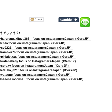
うでしょう？:
harunatuakifuyu365 focus on InstagramersJapan（IGersJP）
chilo focus on InstagramersJapan（IGersJP）
sy0221 focus on InstagramersJapan（IGersJP）
rambler7s focus on InstagramersJapan（IGersJP）
pinkdotxxx focus on InstagramersJapan（IGersJP）
watanabeby focus on InstagramersJapan（IGersJP）
soraky focus on InstagramersJapan（IGersJP）
etsuko_0213 focus on InstagramersJapan（IGersJP）
yatsutte focus on InstagramersJapan（IGersJP）
sseessiioonnss focus on InstagramersJapan（IGersJP）