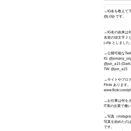
.
→IG名を教えて
@
j.clip
です。
.
→IG名の由来は
名前の頭文字 J
j.clip としま
.
→公開可能なTw
IG: @
jomany_or
@
jun_a15
(Dar
TW: @
jun_a15
.
→サイトやブログ、
Flickr あり
www.flickr.com/p
.
→お仕事は何を
IT系の企業で働
.
→写真（
instagr
写真を始めたの
です。