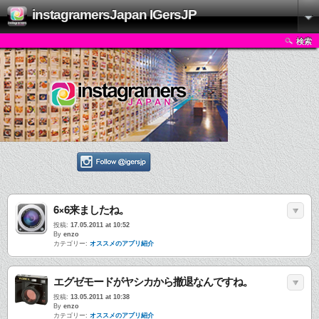
instagramersJapan IGersJP
検索
6×6来ましたね。
投稿:
17.05.2011 at 10:52
By
enzo
カテゴリー:
オススメのアプリ紹介
エグゼモードがヤシカから撤退なんですね。
投稿:
13.05.2011 at 10:38
By
enzo
カテゴリー:
オススメのアプリ紹介