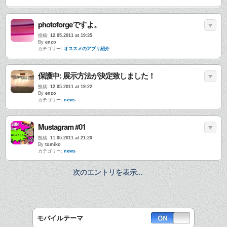
photoforgeですよ。
投稿:
12.05.2011 at 19:35
By
enzo
カテゴリー:
オススメのアプリ紹介
保護中: 展示方法が決定致しました！
投稿:
12.05.2011 at 19:22
By
enzo
カテゴリー:
news
Mustagram #01
投稿:
11.05.2011 at 21:20
By
tomiko
カテゴリー:
news
次のエントリを表示...
モバイルテーマ