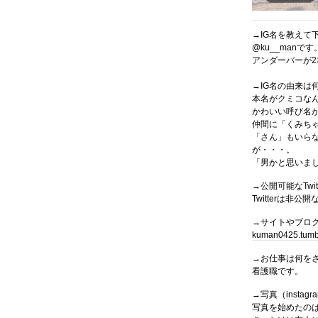
→IG名を教えて
@
ku__man
です
アンダーバーが
→IG名の由来は
本名がクミコな
かわいい呼び名
仲間に「くみち
「さん」もいら
が・・・。
「男かと思いま
→公開可能なTw
Twitterは非
→サイトやブログ、
kuman0425.tumb
→お仕事は何を
看護職です。
→写真（
instagr
写真を始めたのは