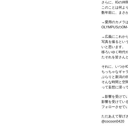
さらに、IGの
このことは何よ
数年前に、まさ
→愛用のカメラ
OLYMPUSのOM
→広義にこれか
写真を撮るとい
いと思います。
移ろいゆく時代
たそれを皆さん
それに、いつかI
ちっちゃなギャ
ぶらりと新潟の
そんな時間と空
って妄想に浸って
→影響を受けて
影響を受けてい
フォローさせて
ただあえて挙げ
@
cocoon0420