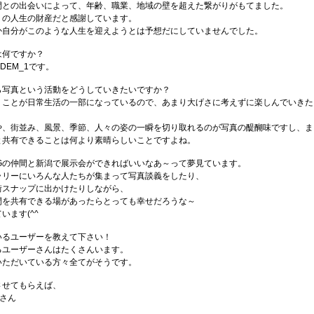
仲間との出会いによって、年齢、職業、地域の壁を超えた繋がりがもてました。
りの人生の財産だと感謝しています。
か自分がこのような人生を迎えようとは予想だにしていませんでした。
は何ですか？
-DEM_1です。
ら写真という活動をどうしていきたいですか？
うことが日常生活の一部になっているので、あまり大げさに考えずに楽しんでいきた
や、街並み、風景、季節、人々の姿の一瞬を切り取れるのが写真の醍醐味ですし、ま
と共有できることは何より素晴らしいことですよね。
Gの仲間と新潟で展示会ができればいいなあ～って夢見ています。
ラリーにいろんな人たちが集まって写真談義をしたり、
街スナップに出かけたりしながら、
間を共有できる場があったらとっても幸せだろうな～
います(^^ゞ
いるユーザーを教えて下さい！
るユーザーさんはたくさんいます。
いただいている方々全てがそうです。
させてもらえば、
さん