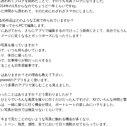
に誘われてブログを始めたことで、そのうち写真ブログになりました。
2014年の1月からなのでちょうど一年くらいですね。
った仲間から誘われて、そのためにわざわざスマホにしました。
るIG作品はどのような工程で作られていますか？
で撮ってからPCで編集します。
ドにあげてから、さらにアプリで編集するのでけっこう面倒くさくて、自分でもうん
イメージに近くなるとガッツポーズになったりします！
つ写真を撮っていますか？
ので、いつも持ち歩いています。
たり、休日に撮ったり。
ので、仕事帰りが朝だったりすると
することも日常茶飯事です。
リはありますか？その理由も教えて下さい。
napseedのアプリをよく使います。
Picという多重のアプリで楽しむことも覚えました。
わったことはありますか？どう変わりましたか？
、ひとりでいろんな風景を撮りに行くだけだったんですけど、IGでいろんな仲間と繋
らは、一緒に撮りに行く機会が増え、ポートレートの楽しみにハマりました。
ない写真が自分では物足りないくらいです。
て今まで見たことのないような写真に触れる機会が多くなり、
ル、トーン、熱意、感性、全てにおいて日々感動させてもらっています。