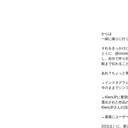
からは
一緒に撮りに行
それをきっかけ
とくに @coc
し、自分で作り
観まで伝わるこ
あれ？ちょっと誉
→インスタグラ
今のままでシン
→
IGersJP
に要望
選出された作品
IGersJPさ
→最後にユーザ
2/21(土）に