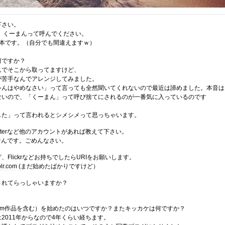
下さい。
。くーまんって呼んでください。
2本です。（自分でも間違えますｗ）
何ですか？
んでそこから取ってますけど、
が苦手なんでアレンジしてみました。
ゃんはやめなさい」って言っても全然聞いてくれないので最近は諦めました。本音は
ないので、「くーまん」って呼び捨てにされるのが一番気に入っているのです
した」って言われるとシメシメって思っちゃいます。
itterなど他のアカウントがあれば教えて下さい。
公開なんです。ごめんなさい。
Flickrなどお持ちでしたらURIをお願いします。
lr.com
(まだ始めたばかりですけど）
されてらっしゃいますか？
am
作品を含む）を始めたのはいつですか？またキッカケは何ですか？
2011年からなので4年くらい経ちます。