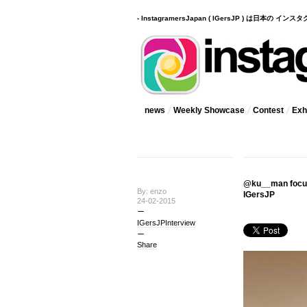
- InstagramersJapan ( IGersJP ) は日本の 
news
Weekly Showcase
Contest
Exhi
@ku__man fo
By: enzo
IGersJP
24-02-2015
IGersJPInterview
Share