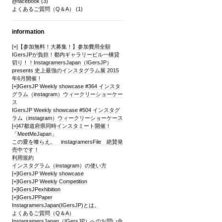
@facebook
(3)
よくあるご質問（Q＆A）
(1)
information
[+]
【参加無料！大募集！】参加費用全額
IGersJPが負担！都内ギャラリービル一棟貸
切り！！InstagramersJapan（IGersJP）
presents 史上最強のインスタグラム展 2015
年6月開催！
[+]
IGersJP Weekly showcase #364 インスタ
グラム（instagram）ウィークリーショーケー
ス
IGersJP Weekly showcase #504 インスタグ
ラム（instagram）ウィークリーショーケース
[+]
47都道府県同時インスタミート開催！
「MeetMeJapan」
この愛を喰らえ。 instagramersFile 絶賛発
売中です！
利用規約
インスタグラム（instagram）の使い方
[+]
IGersJP Weekly showcase
[+]
IGersJP Weekly Competition
[+]
IGersJPexhibition
[+]
IGersJPPaper
InstagramersJapan(IGersJP)とは。
よくあるご質問（Q＆A）
InstagramersJapan（IGersJP）へのお問い合