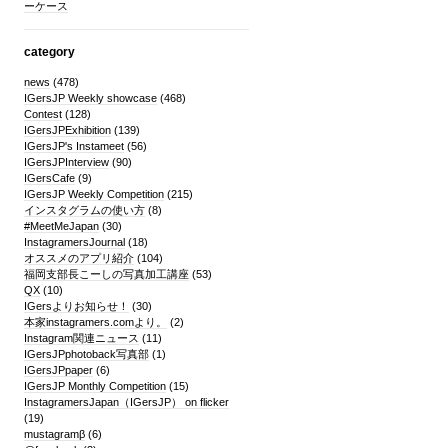
ーケース
category
news
(478)
IGersJP Weekly showcase
(468)
Contest
(128)
IGersJPExhibition
(139)
IGersJP's Instameet
(56)
IGersJPInterview
(90)
IGersCafe
(9)
IGersJP Weekly Competition
(215)
インスタグラムの使い方
(8)
#MeetMeJapan
(30)
InstagramersJournal
(18)
オススメのアプリ紹介
(104)
福岡支部長こーしの写真加工講座
(53)
QX
(10)
IGersよりお知らせ！
(30)
本家instagramers.comより。
(2)
Instagram関連ニュース
(11)
IGersJPphotoback写真部
(1)
IGersJPpaper
(6)
IGersJP Monthly Competition
(15)
InstagramersJapan（IGersJP） on flicker
(19)
mustagramβ
(6)