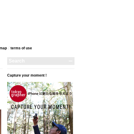
emap
terms‎ of use
Capture your moment !