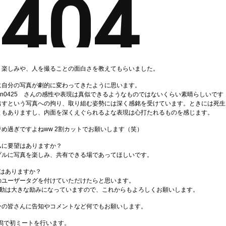
く楽しみや、人を撮ることの面白さを教えてもらいました。
に自分の写真が劇的に変わってきたように思います。
oon0425 さんの感性や表現は真似できるようなものではないくらい素晴らしいです
出すという写真への拘り、取り組む姿勢には深く感銘を受けています。ときには死生
ともありますし、内面を深くえぐられるよな表現は心打たれるものを感じます。
め過ぎですよねww 2割カットでお願いします（笑）
ムに要望はありますか？
プルに写真を楽しみ、共有できる場であってほしいです。
はありますか？
のユーザータグを付けていただけたらと思います。
んの活動は大きな励みになっていますので、これからもよろしくお願いします。
ーの皆さんに告知やコメントなど何でもお願いします。
、新潟で初ミートを行います。