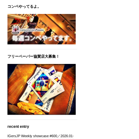
コンペやってるよ。
フリーペーパー協賛店大募集！
recent entry
IGersJP Weekly showcase #600／2026.01-