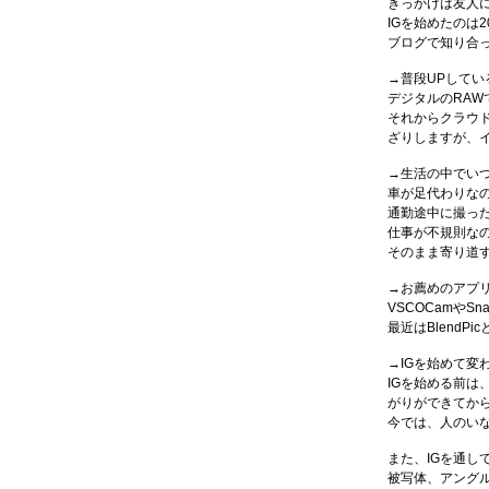
きっかけは友人
IGを始めたのは
ブログで知り合
→普段UPしてい
デジタルのRAW
それからクラウ
ざりしますが、
→生活の中でい
車が足代わりな
通勤途中に撮っ
仕事が不規則な
そのまま寄り道
→お薦めのアプ
VSCOCamやS
最近はBlend
→IGを始めて変
IGを始める前は
がりができてか
今では、人のい
また、IGを通し
被写体、アング