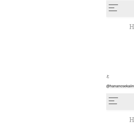
と
@
hananosekaiir